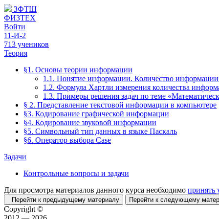
ЗФТШ
ФИЗТЕХ
Войти
11-И-2
713 учеников
Теория
§1. Основы теории информации
1.1. Понятие информации. Количество информаци
1.2. Формула Хартли измерения количества инфор
1.3. Примеры решения задач по теме «Математичес
§ 2. Представление текстовой информации в компьютере
§3. Кодирование графической информации
§4. Кодирование звуковой информации
§5. Символьный тип данных в языке Паскаль
§6. Оператор выбора Case
Задачи
Контрольные вопросы и задачи
Для просмотра материалов данного курса необходимо
принять 
Перейти к предыдущему материалу
Перейти к следующему мат
Copyright ©
2012 — 2026