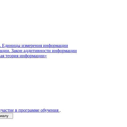
и. Единицы измерения информации
мации. Закон аддитивности информации
кая теория информации»
участие в программе обучения
.
ериалу