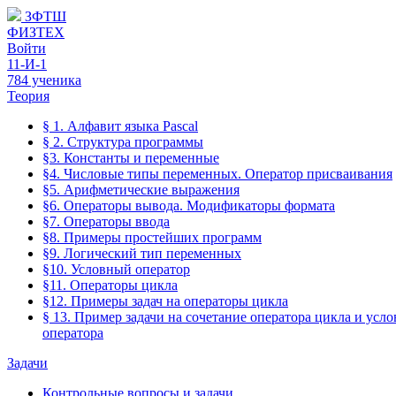
ЗФТШ
ФИЗТЕХ
Войти
11-И-1
784 ученика
Теория
§ 1. Алфавит языка Pascal
§ 2. Структура программы
§3. Константы и переменные
§4. Числовые типы переменных. Оператор присваивания
§5. Арифметические выражения
§6. Операторы вывода. Модификаторы формата
§7. Операторы ввода
§8. Примеры простейших программ
§9. Логический тип переменных
§10. Условный оператор
§11. Операторы цикла
§12. Примеры задач на операторы цикла
§ 13. Пример задачи на сочетание оператора цикла и усл
оператора
Задачи
Контрольные вопросы и задачи