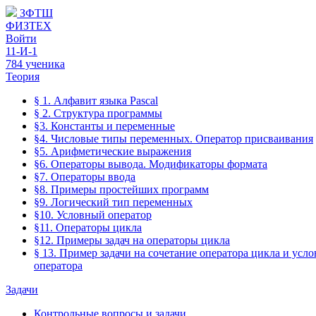
ЗФТШ
ФИЗТЕХ
Войти
11-И-1
784 ученика
Теория
§ 1. Алфавит языка Pascal
§ 2. Структура программы
§3. Константы и переменные
§4. Числовые типы переменных. Оператор присваивания
§5. Арифметические выражения
§6. Операторы вывода. Модификаторы формата
§7. Операторы ввода
§8. Примеры простейших программ
§9. Логический тип переменных
§10. Условный оператор
§11. Операторы цикла
§12. Примеры задач на операторы цикла
§ 13. Пример задачи на сочетание оператора цикла и усл
оператора
Задачи
Контрольные вопросы и задачи