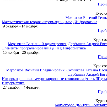
Прой
Курс с
Молчанов Евгений Генн
Математическая теория информации
Информатика
(11-И-2)
9 октября - 14 ноября
Прой
Курс со
Мерзляков Василий Владимирович
,
Дербышев Андрей Евг
Элементы программирования
Информатика
(11-И-3)
15 ноября - 26 декабря
Прой
Курс со
Мерзляков Василий Владимирович
,
Сотникова Татьяна Васи
Дербышев Андрей Евг
Информационно-коммуникационные технологии (часть ΙII)
(11-
Информатика
27 декабря - 4 февраля
Прой
Курс с
Колмогоров Дмитрий Констан