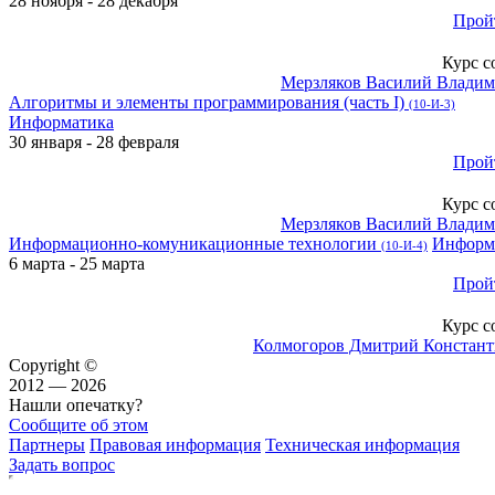
28 ноября - 28 декабря
Прой
Курс с
Мерзляков Василий Влади
Алгоритмы и элементы программирования (часть Ι)
(10-И-3)
Информатика
30 января - 28 февраля
Прой
Курс с
Мерзляков Василий Влади
Информационно-комуникационные технологии
Информ
(10-И-4)
6 марта - 25 марта
Прой
Курс с
Колмогоров Дмитрий Констан
Copyright ©
2012 — 2026
Нашли опечатку?
Сообщите об этом
Партнеры
Правовая информация
Техническая информация
Задать вопрос