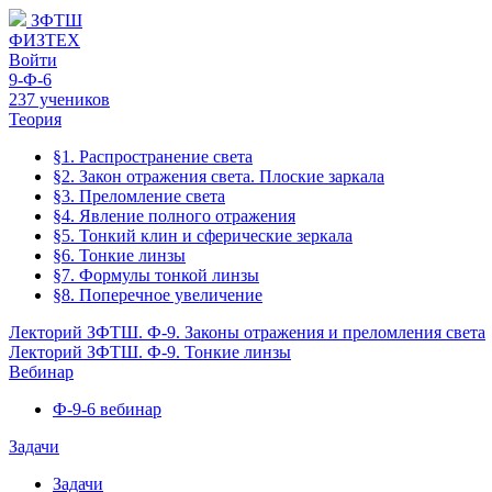
ЗФТШ
ФИЗТЕХ
Войти
9-Ф-6
237 учеников
Теория
§1. Распространение света
§2. Закон отражения света. Плоские заркала
§3. Преломление света
§4. Явление полного отражения
§5. Тонкий клин и сферические зеркала
§6. Тонкие линзы
§7. Формулы тонкой линзы
§8. Поперечное увеличение
Лекторий ЗФТШ. Ф-9. Законы отражения и преломления света
Лекторий ЗФТШ. Ф-9. Тонкие линзы
Вебинар
Ф-9-6 вебинар
Задачи
Задачи