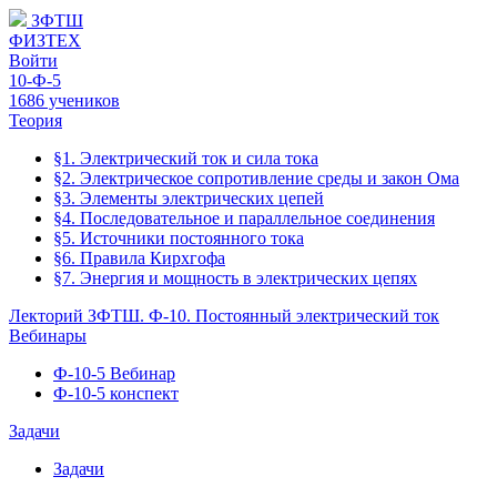
ЗФТШ
ФИЗТЕХ
Войти
10-Ф-5
1686 учеников
Теория
§1. Электрический ток и сила тока
§2. Электрическое сопротивление среды и закон Ома
§3. Элементы электрических цепей
§4. Последовательное и параллельное соединения
§5. Источники постоянного тока
§6. Правила Кирхгофа
§7. Энергия и мощность в электрических цепях
Лекторий ЗФТШ. Ф-10. Постоянный электрический ток
Вебинары
Ф-10-5 Вебинар
Ф-10-5 конспект
Задачи
Задачи