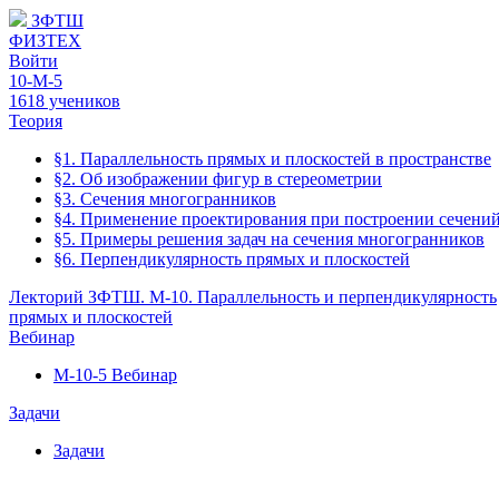
ЗФТШ
ФИЗТЕХ
Войти
10-М-5
1618 учеников
Теория
§1. Параллельность прямых и плоскостей в пространстве
§2. Об изображении фигур в стереометрии
§3. Сечения многогранников
§4. Применение проектирования при построении сечени
§5. Примеры решения задач на сечения многогранников
§6. Перпендикулярность прямых и плоскостей
Лекторий ЗФТШ. М-10. Параллельность и перпендикулярность
прямых и плоскостей
Вебинар
М-10-5 Вебинар
Задачи
Задачи