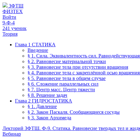
ЗФТШ
ФИЗТЕХ
Войти
9-Ф-4
241 ученик
Теория
Глава 1 СТАТИКА
Введение
§ 1. Сила. Эквивалентность сил. Равнодействующа
§ 2. Равновесие материальной точки
§ 3. Равновесие тела при отсутствии вращения
§ 4. Равновесие тела с закреплённой осью вращени
§ 5. Равновесие тела в общем случае
§ 6. Сложение параллельных сил
§ 7. Центр масс. Центр тяжести
§ 8. Решение задач
Глава 2 ГИДРОСТАТИКА
§ 1. Давление
§ 2. Закон Паскаля. Сообщающиеся сосуды
§ 3. Закон Архимеда
Лекторий ЗФТШ. Ф-9. Статика. Равновесие твердых тел и жид
Вебинар