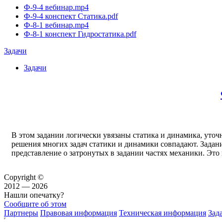
Ф-9-4 вебинар.mp4
Ф-9-4 конспект Статика.pdf
Ф-8-1 вебинар.mp4
Ф-8-1 конспект Гидростатика.pdf
Задачи
Задачи
В этом задании логически увязаны статика и динамика, уточ
решения многих задач статики и динамики совпадают. Задани
представление о затронутых в задании частях механики. Это
Copyright ©
2012 — 2026
Нашли опечатку?
Сообщите об этом
Партнеры
Правовая информация
Техническая информация
Зад