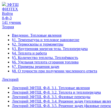
ЗФТШ
ФИЗТЕХ
Войти
8-Ф-3
141 ученик
Теория
Введение. Тепловые явления
§1. Температура и тепловое равновесие
§2. Термоскопы и термометры
§3. Внутренняя энергия тела. Теплопередача
§4. Теплота и работа
§5. Количество теплоты. Теплоёмкость
§6. Удельная теплота сгорания топлива
§7. Примеры решения задач
§8. О точности при получении численного ответа
Лекторий
Лекторий ЗФТШ. Ф-8. 3.1. Тепловые явления
Лекторий ЗФТШ. Ф-8. 3.2. Теплота и теплопередача
Лекторий ЗФТШ. Ф-8. 3.3. Фазовые переходы
Лекторий ЗФТШ. Ф-8. 3.4. Решение задач (тепловые явле
Лекторий ЗФТШ. Ф-8. 3.5. Решение задач (фазовые перех