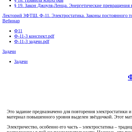
§ 18. Правила Кирхгофа
§ 19. Закон Джоуля-Ленца. Энергетические превращения 
Лекторий ЗФТШ. Ф-11. Электростатика. Законы постоянного т
Вебинар
Ф11
Ф-11-3 конспект.pdf
Ф-11-3 задачи.pdf
Задачи
Задачи
Ф
Это задание предназначено для повторения электростатики и
материал повышенного уровня выделен звёздочкой. Этот мат
Электричество, особенно его часть – электростатика – трад