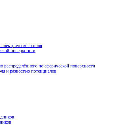
и электрического поля
еской поверхности
рно распределённого по сферической поверхности
оля и разностью потенциалов
одников
чников