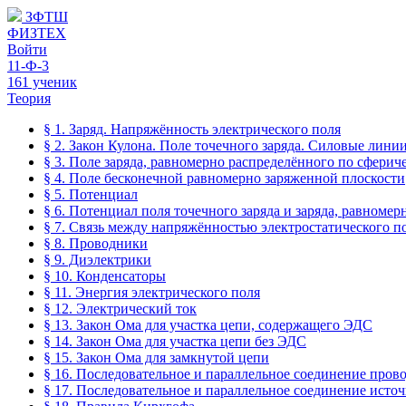
ЗФТШ
ФИЗТЕХ
Войти
11-Ф-3
161 ученик
Теория
§ 1. Заряд. Напряжённость электрического поля
§ 2. Закон Кулона. Поле точечного заряда. Силовые лини
§ 3. Поле заряда, равномерно распределённого по сферич
§ 4. Поле бесконечной равномерно заряженной плоскости
§ 5. Потенциал
§ 6. Потенциал поля точечного заряда и заряда, равноме
§ 7. Связь между напряжённостью электростатического п
§ 8. Проводники
§ 9. Диэлектрики
§ 10. Конденсаторы
§ 11. Энергия электрического поля
§ 12. Электрический ток
§ 13. Закон Ома для участка цепи, содержащего ЭДС
§ 14. Закон Ома для участка цепи без ЭДС
§ 15. Закон Ома для замкнутой цепи
§ 16. Последовательное и параллельное соединение пров
§ 17. Последовательное и параллельное соединение исто