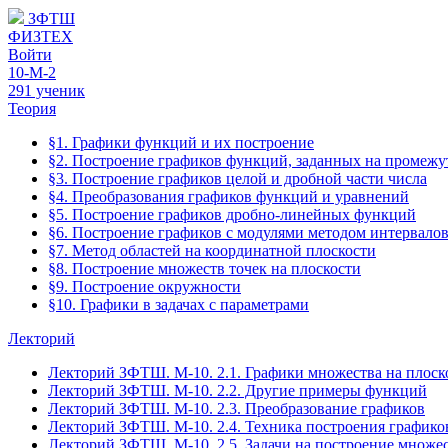
ЗФТШ
ФИЗТЕХ
Войти
10-М-2
291 ученик
Теория
§1. Графики функций и их построение
§2. Построение графиков функций, заданных на промежу
§3. Построение графиков целой и дробной части числа
§4. Преобразования графиков функций и уравнений
§5. Построение графиков дробно-линейных функций
§6. Построение графиков с модулями методом интервало
§7. Метод областей на координатной плоскости
§8. Построение множеств точек на плоскости
§9. Построение окружности
§10. Графики в задачах с параметрами
Лекторий
Лекторий ЗФТШ. М-10. 2.1. Графики множества на плоск
Лекторий ЗФТШ. М-10. 2.2. Другие примеры функций
Лекторий ЗФТШ. М-10. 2.3. Преобразование графиков
Лекторий ЗФТШ. М-10. 2.4. Техника построения графико
Лекторий ЗФТШ. М-10. 2.5. Задачи на построение множес