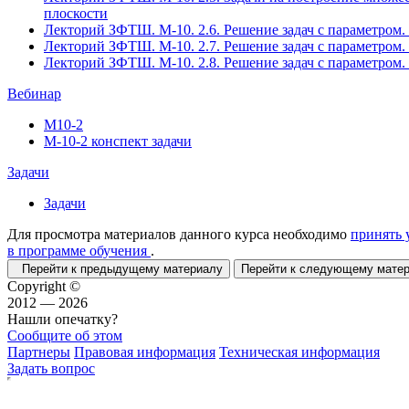
плоскости
Лекторий ЗФТШ. М-10. 2.6. Решение задач с параметром. 
Лекторий ЗФТШ. М-10. 2.7. Решение задач с параметром. 
Лекторий ЗФТШ. М-10. 2.8. Решение задач с параметром. 
Вебинар
М10-2
М-10-2 конспект задачи
Задачи
Задачи
Для просмотра материалов данного курса необходимо
принять 
в программе обучения
.
Перейти к предыдущему материалу
Перейти к следующему мат
Copyright ©
2012 — 2026
Нашли опечатку?
Сообщите об этом
Партнеры
Правовая информация
Техническая информация
Задать вопрос