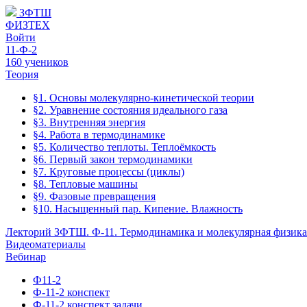
ЗФТШ
ФИЗТЕХ
Войти
11-Ф-2
160 учеников
Теория
§1. Основы молекулярно-кинетической теории
§2. Уравнение состояния идеального газа
§3. Внутренняя энергия
§4. Работа в термодинамике
§5. Количество теплоты. Теплоёмкость
§6. Первый закон термодинамики
§7. Круговые процессы (циклы)
§8. Тепловые машины
§9. Фазовые превращения
§10. Насыщенный пар. Кипение. Влажность
Лекторий ЗФТШ. Ф-11. Термодинамика и молекулярная физика
Видеоматериалы
Вебинар
Ф11-2
Ф-11-2 конспект
Ф-11-2 конспект задачи