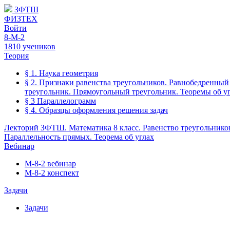
ЗФТШ
ФИЗТЕХ
Войти
8-М-2
1810 учеников
Теория
§ 1. Наука геометрия
§ 2. Признаки равенства треугольников. Равнобедренный
треугольник. Прямоугольный треугольник. Теоремы об уг
§ 3 Параллелограмм
§ 4. Образцы оформления решения задач
Лекторий ЗФТШ. Математика 8 класс. Равенство треугольнико
Параллельность прямых. Теорема об углах
Вебинар
М-8-2 вебинар
М-8-2 конспект
Задачи
Задачи