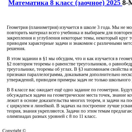
Математика 8 класс (заочное) 2025
8-
Геометрия (планиметрия) изучается в школе 3 года. Мы не м
повторить материал всего учебника и выбираем для повторен
закрепления и углубления некоторые темы, некоторый круг т
приводим характерные задачи и знакомим с различными мет
решения.
В этом задании в §1 мы обсудим, что и как изучается в геоме
§2 повторим теоремы о равенстве треугольников, о равнобе
треугольнике, теоремы об углах. В §3 напоминаем свойства 
признаки параллелограмма, доказываем дополнительно неск
утверждений, приводим примеры задач не только школьного 
В 8 классе вас ожидает ещё одно задание по геометрии. Буду
обсуждаться задачи на геометрические места точек, знание к
лежит в основе доказательства многих теорем, и задачи на п
с циркулем и линейкой. В задачах на построение лучше усва
теория, знания укрепляются. Задачи по этим темам предлагаю
олимпиадах разных уровней с 8 по 11 класс.
Copyright ©