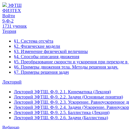
ЗФТШ
ФИЗТЕХ
Войти
9-Ф-2
1731 ученик
Теория
§1. Система отсчёта
§2. Физические модели
§3. Изменение физической величины
§4. Способы описания движения
§5. Преобразование скорости и ускорения при переходе в
§6. Примеры движения тела. Методы решения задач.
§7. Примеры решения задач
Лекторий
Лекторий ЗФТШ. Ф-9. 2.1. Кинематика (Лекция)
Лекторий ЗФТШ. Ф-9. 2.2. Задачи (Основные понятия)
Лекторий ЗФТШ. Ф-9. 2.3. Ускорение. Равноускоренное 
Лекторий ЗФТШ. Ф-9. 2.4. Задачи (Ускорение. Равноуско
Лекторий ЗФТШ. Ф-9. 2.5. Баллистика (Лекция)
Лекторий ЗФТШ. Ф-9. 2.6. Задачи (Баллистика)
Вебинар