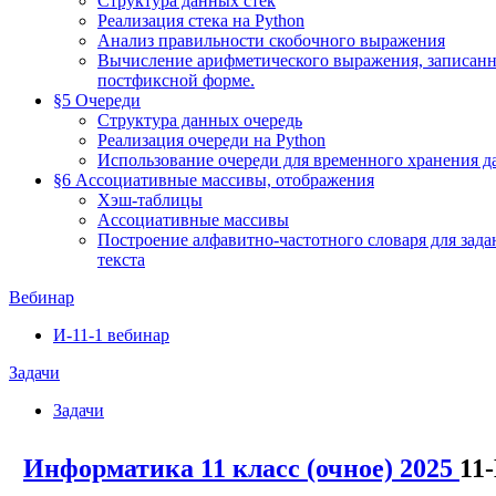
Структура данных стек
Реализация стека на Python
Анализ правильности скобочного выражения
Вычисление арифметического выражения, записанн
постфиксной форме.
§5 Очереди
Структура данных очередь
Реализация очереди на Python
Использование очереди для временного хранения 
§6 Ассоциативные массивы, отображения
Хэш-таблицы
Ассоциативные массивы
Построение алфавитно-частотного словаря для зада
текста
Вебинар
И-11-1 вебинар
Задачи
Задачи
Информатика 11 класс (очное) 2025
11