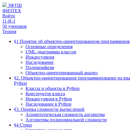
ЗФТШ
ФИЗТЕХ
Войти
11-И-1
50 учеников
Теория
§1 Понятие об объектно-ориентированном программиро
Основные определения
UML-диаграммы классов
Инкапсуляция
Наследование
Полиморфизм
Объектно-ориентированный анализ
§2. Объектно-ориентированное программирование на яз
Python
Классы и объекты в Python
Конструктор класса
Инкапсуляция в Python
Наследование в Python
§3. Оценка сложности вычислений
Асимптотическая сложность алгоритма
Алгоритмы полиномиальной сложности
§4 Стеки