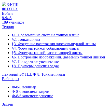
ЗФТШ
ФИЗТЕХ
Войти
8-Ф-6
189 учеников
Теория
§1. Преломление света на тонком клине
§2. Тонкая линза
§3. Фокусные расстояния плосковыпуклой линзы
§4. Формула тонкой собирающей линзы
§5. Формула тонкой рассеивающей линзы
§6. Построение изображений, даваемых тонкой линзой
§7. Поперечное увеличение
§8. Примеры решения задач
Лекторий ЗФТШ. Ф-8. Тонкие линзы
Вебинары
Ф-8-6 вебинар
Ф-8-6 конспект задачи
Ф-8-6 конспект решение
Задачи