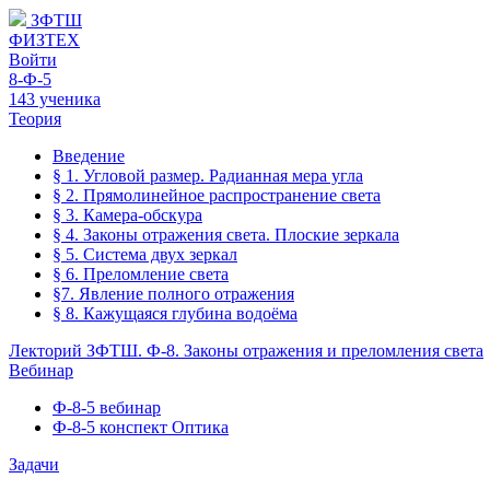
ЗФТШ
ФИЗТЕХ
Войти
8-Ф-5
143 ученика
Теория
Введение
§ 1. Угловой размер. Радианная мера угла
§ 2. Прямолинейное распространение света
§ 3. Камера-обскура
§ 4. Законы отражения света. Плоские зеркала
§ 5. Система двух зеркал
§ 6. Преломление света
§7. Явление полного отражения
§ 8. Кажущаяся глубина водоёма
Лекторий ЗФТШ. Ф-8. Законы отражения и преломления света
Вебинар
Ф-8-5 вебинар
Ф-8-5 конспект Оптика
Задачи