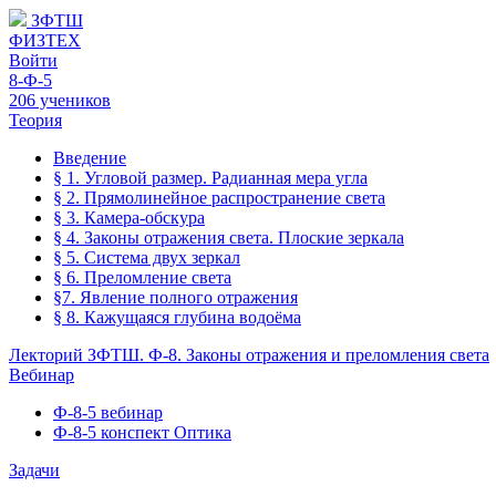
ЗФТШ
ФИЗТЕХ
Войти
8-Ф-5
206 учеников
Теория
Введение
§ 1. Угловой размер. Радианная мера угла
§ 2. Прямолинейное распространение света
§ 3. Камера-обскура
§ 4. Законы отражения света. Плоские зеркала
§ 5. Система двух зеркал
§ 6. Преломление света
§7. Явление полного отражения
§ 8. Кажущаяся глубина водоёма
Лекторий ЗФТШ. Ф-8. Законы отражения и преломления света
Вебинар
Ф-8-5 вебинар
Ф-8-5 конспект Оптика
Задачи