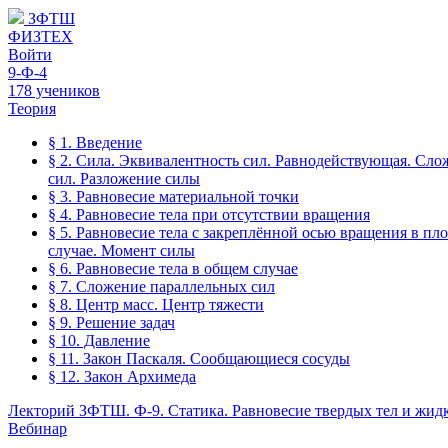
ЗФТШ
ФИЗТЕХ
Войти
9-Ф-4
178 учеников
Теория
§ 1. Введение
§ 2. Сила. Эквивалентность сил. Равнодействующая. Сло
сил. Разложение силы
§ 3. Равновесие материальной точки
§ 4. Равновесие тела при отсутствии вращения
§ 5. Равновесие тела с закреплённой осью вращения в пл
случае. Момент силы
§ 6. Равновесие тела в общем случае
§ 7. Сложение параллельных сил
§ 8. Центр масс. Центр тяжести
§ 9. Решение задач
§ 10. Давление
§ 11. Закон Паскаля. Сообщающиеся сосуды
§ 12. Закон Архимеда
Лекторий ЗФТШ. Ф-9. Статика. Равновесие твердых тел и жид
Вебинар