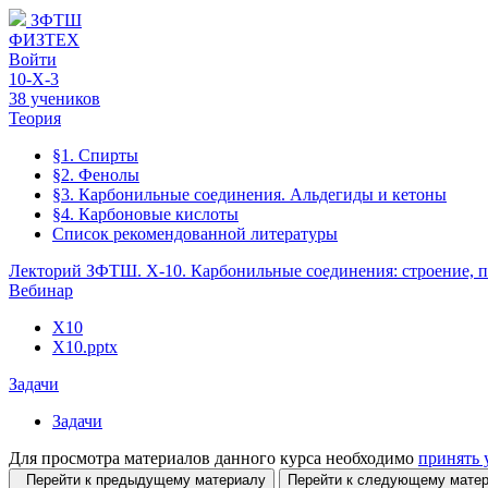
ЗФТШ
ФИЗТЕХ
Войти
10-Х-3
38 учеников
Теория
§1. Спирты
§2. Фенолы
§3. Карбонильные соединения. Альдегиды и кетоны
§4. Карбоновые кислоты
Список рекомендованной литературы
Лекторий ЗФТШ. X-10. Карбонильные соединения: строение, п
Вебинар
Х10
Х10.pptx
Задачи
Задачи
Для просмотра материалов данного курса необходимо
принять 
Перейти к предыдущему материалу
Перейти к следующему мат