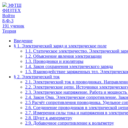
ЗФТШ
ФИЗТЕХ
Войти
8-Ф-3
191 ученик
Теория
Введение
§ 1. Электрический заряд и электрическое поле
1.1. Статическое электричество. Электрический заря
1.2. Объяснение явления электризации
1.3. Проводники и изоляторы
1.4. Закон сохранения электрического заряда
1.5. Взаимодействие заряженных тел. Электрическо
§ 2. Электрический ток
2.1. Электрический ток в проводниках. Направление
2.2. Электрические цепи. Источники электрическог
2.3. Электрическое напряжение. Работа и мощность 
2.4. Закон Ома. Электрическое сопротивление. Зак
2.5 Расчёт сопротивления проводника. Удельное со
2.6. Соединение проводников в электрической цепи
2.7. Измерения силы тока и напряжения в электрич
2.8. Шунт к амперметру
2.9. Добавочное сопротивление к вольтметру