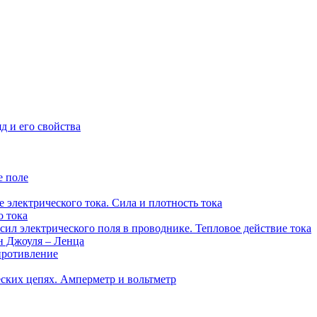
д и его свойства
е поле
 электрического тока. Сила и плотность тока
о тока
сил электрического поля в проводнике. Тепловое действие тока
он Джоуля – Ленца
противление
еских цепях. Амперметр и вольтметр