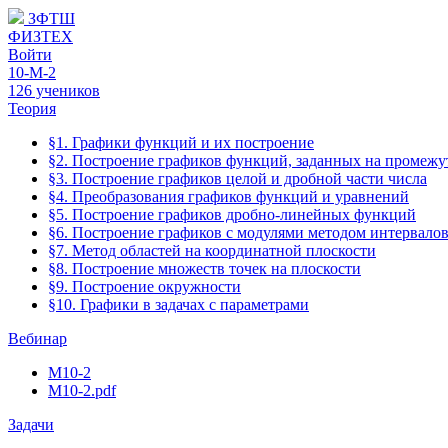
ЗФТШ
ФИЗТЕХ
Войти
10-М-2
126 учеников
Теория
§1. Графики функций и их построение
§2. Построение графиков функций, заданных на промежу
§3. Построение графиков целой и дробной части числа
§4. Преобразования графиков функций и уравнений
§5. Построение графиков дробно-линейных функций
§6. Построение графиков с модулями методом интервало
§7. Метод областей на координатной плоскости
§8. Построение множеств точек на плоскости
§9. Построение окружности
§10. Графики в задачах с параметрами
Вебинар
М10-2
М10-2.pdf
Задачи