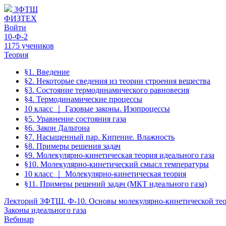
ЗФТШ
ФИЗТЕХ
Войти
10-Ф-2
1175 учеников
Теория
§1. Введение
§2. Некоторые сведения из теории строения вещества
§3. Состояние термодинамического равновесия
§4. Термодинамические процессы
10 класс ｜ Газовые законы. Изопроцессы
§5. Уравнение состояния газа
§6. Закон Дальтона
§7. Насыщенный пар. Кипение. Влажность
§8. Примеры решения задач
§9. Молекулярно-кинетическая теория идеального газа
§10. Молекулярно-кинетический смысл температуры
10 класс ｜ Молекулярно-кинетическая теория
§11. Примеры решений задач (МКТ идеального газа)
Лекторий ЗФТШ. Ф-10. Основы молекулярно-кинетической тео
Законы идеального газа
Вебинар