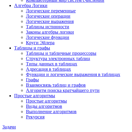
Компьютерный мир систем счислений
Алгебра Логики
Логические переменные
Логические операции
Логические выражения
Таблицы истинности
Законы алгебры логики
Логические функции
Круги Эйлера
Таблицы и графы
Таблицы и табличные процессоры
Структура электронных таблиц
Типы данных в таблицах
Адресация в таблицах
Функции и логические выражения в таблицах
Графы
Взаимосвязь таблиц и графов
Алгоритм поиска кратчайшего пути
Простые алгоритмы
Простые алгоритмы
Виды алгоритмов
Выполнение алгоритмов
Рекурсия
Задачи