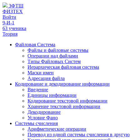
ЗФТШ
ФИЗТЕХ
Войти
9-И-1
63 ученика
Теория
Файловая Система
Файлы и файловые системы
Операции над файлами
Типы Файловых Систем
Иерархическая файловая система
Маски имен
Адресация файла
Кодирование и декодирование информации
Введение
Единицы информации
Кодирование текстовой информации
Хранение текстовой информации
Декодирование
Условие Фано
Системы счисления
Арифметические операции
Перевод из одной системы счисления в другую