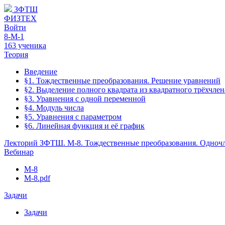
ЗФТШ
ФИЗТЕХ
Войти
8-М-1
163 ученика
Теория
Введение
§1. Тождественные преобразования. Решение уравнений
§2. Выделение полного квадрата из квадратного трёхчлен
§3. Уравнения с одной переменной
§4. Модуль числа
§5. Уравнения с параметром
§6. Линейная функция и её график
Лекторий ЗФТШ. М-8. Тождественные преобразования. Одноч
Вебинар
M-8
М-8.pdf
Задачи
Задачи