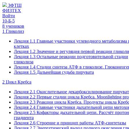
ЗФТШ
ФИЗТЕХ
Войти
10-Б-5
8 учеников
1 Гликолиз
Лекция 1.1 Главные участники углеводного метаболизма 
клетках
Лекция 1.2 Значение и регуляция первой реакции гликоли
Лекция 1.3 Остальные реакции подготовительной стадии
гликолиза
Лекция 1.4 Стадии синтеза АТФ в гликолизе. Глюконеоге
Лекция 1.5 Дальнейшая судьба пирувата
2 Цикл Кребса
Лекция 2.1 Окислительное декарбоксилирование пируват
Лекция 2.2 Первые стадии цикла Кребса. Moonlighting prot
Лекция 2.3 Реакции цикла Кребса. Продукты цикла Креб
Лекция 2.4 Главные участники дыхательной цепи митох
Лекция 2.5 Кофакторы дыхательной цепи. Рассчёт прото
градиента
Лекция 2.6 Строение и принцип работы АТФ-синтетазы
Лекция 2.7 Энергетический выход полного окисления гл