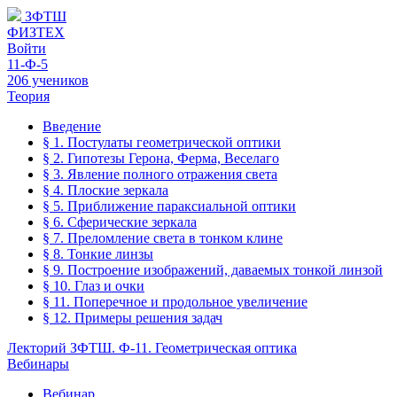
ЗФТШ
ФИЗТЕХ
Войти
11-Ф-5
206 учеников
Теория
Введение
§ 1. Постулаты геометрической оптики
§ 2. Гипотезы Герона, Ферма, Веселаго
§ 3. Явление полного отражения света
§ 4. Плоские зеркала
§ 5. Приближение параксиальной оптики
§ 6. Сферические зеркала
§ 7. Преломление света в тонком клине
§ 8. Тонкие линзы
§ 9. Построение изображений, даваемых тонкой линзой
§ 10. Глаз и очки
§ 11. Поперечное и продольное увеличение
§ 12. Примеры решения задач
Лекторий ЗФТШ. Ф-11. Геометрическая оптика
Вебинары
Вебинар