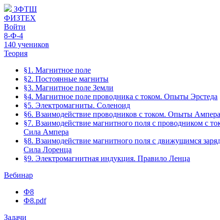
ЗФТШ
ФИЗТЕХ
Войти
8-Ф-4
140 учеников
Теория
§1. Магнитное поле
§2. Постоянные магниты
§3. Магнитное поле Земли
§4. Магнитное поле проводника с током. Опыты Эрстеда
§5. Электромагниты. Соленоид
§6. Взаимодействие проводников с током. Опыты Ампер
§7. Взаимодействие магнитного поля с проводником с то
Сила Ампера
§8. Взаимодействие магнитного поля с движущимся заря
Сила Лоренца
§9. Электромагнитная индукция. Правило Ленца
Вебинар
Ф8
Ф8.pdf
Задачи