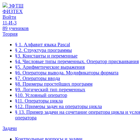
ЗФТШ
ФИЗТЕХ
Войти
11-И-3
89 учеников
Теория
§ 1. Алфавит языка Pascal
§ 2. Структура программы
§3. Константы и переменные
§4. Числовые типы переменных. Оператор присваивания
§5. Арифметические выражения
§6. Операторы вывода. Модификаторы формата
§7. Операторы ввода
§8. Примеры простейших программ
§9. Логический тип переменных
§10. Условный оператор
§11. Операторы цикла
§12. Примеры задач на операторы цикла
§ 13. Пример задачи на сочетание оператора цикла и усл
оператора
Задачи
Контрольные вопросы и задачи