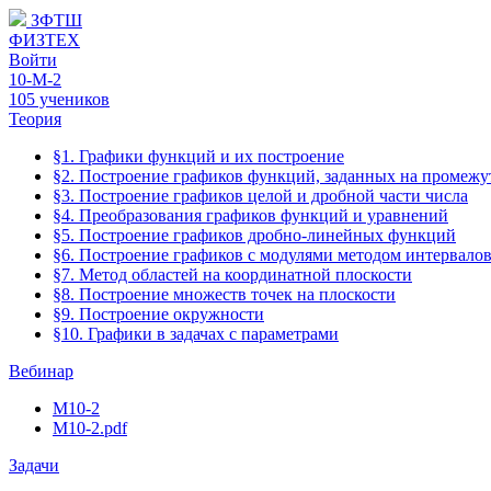
ЗФТШ
ФИЗТЕХ
Войти
10-М-2
105 учеников
Теория
§1. Графики функций и их построение
§2. Построение графиков функций, заданных на промежу
§3. Построение графиков целой и дробной части числа
§4. Преобразования графиков функций и уравнений
§5. Построение графиков дробно-линейных функций
§6. Построение графиков с модулями методом интервало
§7. Метод областей на координатной плоскости
§8. Построение множеств точек на плоскости
§9. Построение окружности
§10. Графики в задачах с параметрами
Вебинар
М10-2
М10-2.pdf
Задачи