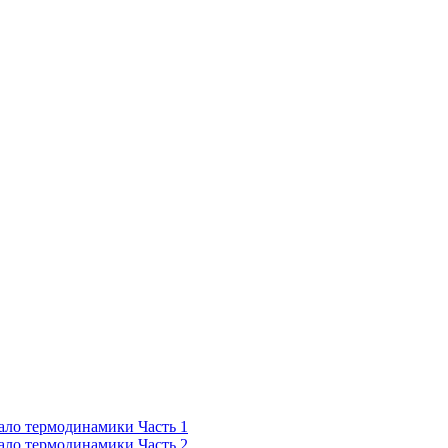
чало термодинамики Часть 1
чало термодинамики Часть 2