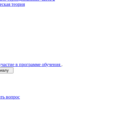
еская теория
участие в программе обучения
.
ериалу
ать вопрос