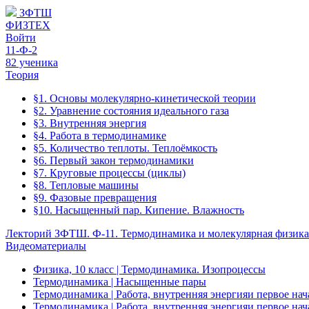
ЗФТШ
ФИЗТЕХ
Войти
11-Ф-2
82 ученика
Теория
§1. Основы молекулярно-кинетической теории
§2. Уравнение состояния идеального газа
§3. Внутренняя энергия
§4. Работа в термодинамике
§5. Количество теплоты. Теплоёмкость
§6. Первый закон термодинамики
§7. Круговые процессы (циклы)
§8. Тепловые машины
§9. Фазовые превращения
§10. Насыщенный пар. Кипение. Влажность
Лекторий ЗФТШ. Ф-11. Термодинамика и молекулярная физика
Видеоматериалы
Физика, 10 класс | Термодинамика. Изопроцессы
Термодинамика | Насыщенные пары
Термодинамика | Работа, внутренняя энергияи первое на
Термодинамика | Работа, внутренняя энергияи первое на