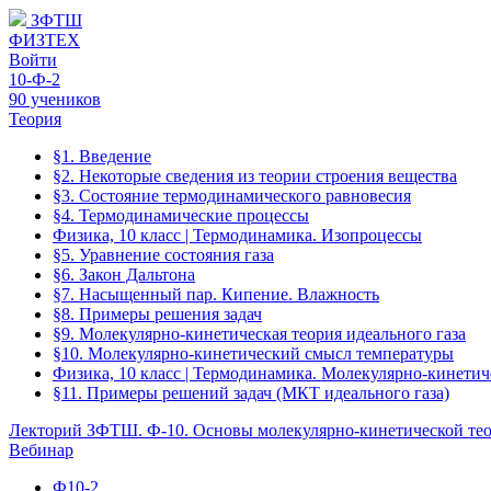
ЗФТШ
ФИЗТЕХ
Войти
10-Ф-2
90 учеников
Теория
§1. Введение
§2. Некоторые сведения из теории строения вещества
§3. Состояние термодинамического равновесия
§4. Термодинамические процессы
Физика, 10 класс | Термодинамика. Изопроцессы
§5. Уравнение состояния газа
§6. Закон Дальтона
§7. Насыщенный пар. Кипение. Влажность
§8. Примеры решения задач
§9. Молекулярно-кинетическая теория идеального газа
§10. Молекулярно-кинетический смысл температуры
Физика, 10 класс | Термодинамика. Молекулярно-кинетич
§11. Примеры решений задач (МКТ идеального газа)
Лекторий ЗФТШ. Ф-10. Основы молекулярно-кинетической теор
Вебинар
Ф10-2