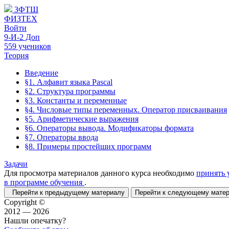
ЗФТШ
ФИЗТЕХ
Войти
9-И-2 Доп
559 учеников
Теория
Введение
§1. Алфавит языка Pascal
§2. Структура программы
§3. Константы и переменные
§4. Числовые типы переменных. Оператор присваивания
§5. Арифметические выражения
§6. Операторы вывода. Модификаторы формата
§7. Операторы ввода
§8. Примеры простейших программ
Задачи
Для просмотра материалов данного курса необходимо
принять 
в программе обучения
.
Перейти к предыдущему материалу
Перейти к следующему мат
Copyright ©
2012 — 2026
Нашли опечатку?