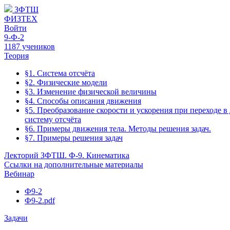
ЗФТШ
ФИЗТЕХ
Войти
9-Ф-2
1187 учеников
Теория
§1. Система отсчёта
§2. Физические модели
§3. Изменение физической величины
§4. Способы описания движения
§5. Преобразование скорости и ускорения при переходе в
систему отсчёта
§6. Примеры движения тела. Методы решения задач.
§7. Примеры решения задач
Лекторий ЗФТШ. Ф-9. Кинематика
Ссылки на дополнительные материалы
Вебинар
Ф9-2
Ф9-2.pdf
Задачи