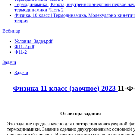
Термодинамика | Работа, внутренняя энергияи первое нач
термодинамики Часть 2
Физика, 10 класс | Термодинамика. Молекулярно-кинетич
теория
Вебинар
Условия_Задач.pdf
Ф11-2.pdf
Ф11-2
Задачи
Задачи
Физика 11 класс (заочное) 2023
11-Ф
От автора задания
Это задание предназначено для повторения молекулярной фи
термодинамики. Задание сделано двухуровневым: основной 
повышенный уровень. В тексте задания материал повышенн