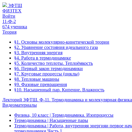
ЗФТШ
ФИЗТЕХ
Войти
11-Ф-2
674 ученика
Теория
§1. Основы молекулярно-кинетической теории
§2. Уравнение состояния идеального газа
§3. Внутренняя энергия
§4. Работа в термодинамике
§5. Количество теплоты. Теплоёмкость
§6. Первый закон термодинамики
§7. Круговые процессы (циклы)
§8. Тепловые машины
§9. Фазовые превращения
§10. Насыщенный пар. Кипение. Влажность
Лекторий ЗФТШ. Ф-11. Термодинамика и молекулярная физика
Видеоматериалы
Физика, 10 класс | Термодинамика. Изопроцессы
Термодинамика | Насыщенные пары
Термодинамика | Работа, внутренняя энергияи первое нач
термодинамики Часть 1