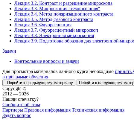
Лекция 3.2. Контраст и разрешение микроскопа
Лекция 3.3. Микроскопия "темного поля"
Лекция 3.4. Метод поляризационного контраста
Лекция 3.5. Метод фазового контраста
Лекция 3.6. Флуоресценция
Лекция 3.7. Флуоресцентный микроскоп
Лекция 3.8. Электронная микроскопия
Лекция 3.9. Подготовка образцов для электронной микро
Задачи
Контрольные вопросы и задачи
Для просмотра материалов данного курса необходимо
принять 
в программе обучения
.
Перейти к предыдущему материалу
Перейти к следующему мат
Copyright ©
2012 — 2026
Нашли опечатку?
Сообщите об этом
Партнеры
Правовая информация
Техническая информация
Задать вопрос