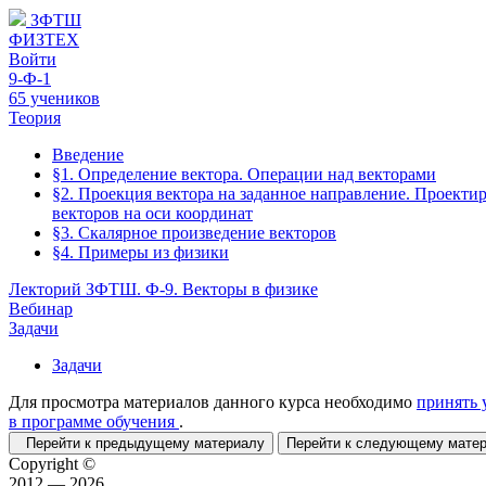
ЗФТШ
ФИЗТЕХ
Войти
9-Ф-1
65 учеников
Теория
Введение
§1. Определение вектора. Операции над векторами
§2. Проекция вектора на заданное направление. Проекти
векторов на оси координат
§3. Скалярное произведение векторов
§4. Примеры из физики
Лекторий ЗФТШ. Ф-9. Векторы в физике
Вебинар
Задачи
Задачи
Для просмотра материалов данного курса необходимо
принять 
в программе обучения
.
Перейти к предыдущему материалу
Перейти к следующему мат
Copyright ©
2012 — 2026