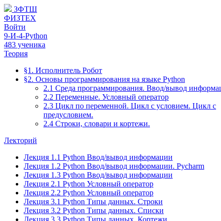
ЗФТШ
ФИЗТЕХ
Войти
9-И-4-Python
483 ученика
Теория
§1. Исполнитель Робот
§2. Основы программирования на языке Python
2.1 Среда программирования. Ввод/вывод информа
2.2 Переменные. Условный оператор
2.3 Цикл по переменной. Цикл с условием. Цикл с
предусловием.
2.4 Строки, словари и кортежи.
Лекторий
Лекция 1.1 Python Ввод/вывод информации
Лекция 1.2 Python Ввод/вывод информации. Pycharm
Лекция 1.3 Python Ввод/вывод информации
Лекция 2.1 Python Условный оператор
Лекция 2.2 Python Условный оператор
Лекция 3.1 Python Типы данных. Строки
Лекция 3.2 Python Типы данных. Списки
Лекция 3.3 Python Типы данных. Кортежи