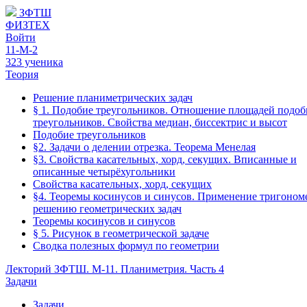
ЗФТШ
ФИЗТЕХ
Войти
11-М-2
323 ученика
Теория
Решение планиметрических задач
§ 1. Подобие треугольников. Отношение площадей подо
треугольников. Свойства медиан, биссектрис и высот
Подобие треугольников
§2. Задачи о делении отрезка. Теорема Менелая
§3. Свойства касательных, хорд, секущих. Вписанные и
описанные четырёхугольники
Свойства касательных, хорд, секущих
§4. Теоремы косинусов и синусов. Применение тригоном
решению геометрических задач
Теоремы косинусов и синусов
§ 5. Рисунок в геометрической задаче
Сводка полезных формул по геометрии
Лекторий ЗФТШ. М-11. Планиметрия. Часть 4
Задачи
Задачи