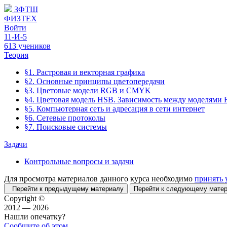
ЗФТШ
ФИЗТЕХ
Войти
11-И-5
613 учеников
Теория
§1. Растровая и векторная графика
§2. Основные принципы цветопередачи
§3. Цветовые модели RGB и CMYK
§4. Цветовая модель HSB. Зависимость между моделям
§5. Компьютерная сеть и адресация в сети интернет
§6. Сетевые протоколы
§7. Поисковые системы
Задачи
Контрольные вопросы и задачи
Для просмотра материалов данного курса необходимо
принять 
Перейти к предыдущему материалу
Перейти к следующему мат
Copyright ©
2012 — 2026
Нашли опечатку?
Сообщите об этом