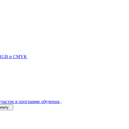
и RGB и CMYK
участие в программе обучения
.
ериалу