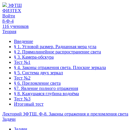
ЗФТШ
ФИЗТЕХ
Войти
8-Ф-4
116 учеников
Теория
Введение
§ 1. Угловой размер. Радианная мера угла
§ 2. Прямолинейное распространение света
§ 3. Камера-обскура
Тест №1
§ 4. Законы отражения света. Плоские зеркала
§ 5. Система двух зеркал
Тест №2
§ 6. Преломление света
§7. Явление полного отражения
§ 8. Кажущаяся глубина водоёма
Тест №3
Итоговый тест
Лекторий ЗФТШ. Ф-8. Законы отражения и преломления света
Задачи
Задачи