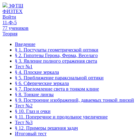
ЗФТШ
ФИЗТЕХ
Войти
11-Ф-5
77 учеников
Теория
Введение
§ 1. Постулаты геометрической оптики
§ 2. Гипотезы Герона, Ферма, Веселаго
§ 3. Явление полного отражения света
Тест №1
§ 4. Плоские зеркала
§ 5. Приближение параксиальной оптики
§ 6. Сферические зеркала
§ 7. Преломление света в тонком клине
§ 8. Тонкие линзы
§ 9. Построение изображений, даваемых тонкой линзой
Тест №2
§ 10. Глаз и очки
§ 11. Поперечное и продольное увеличение
Тест №3
§ 12. Примеры решения задач
Итоговый тест