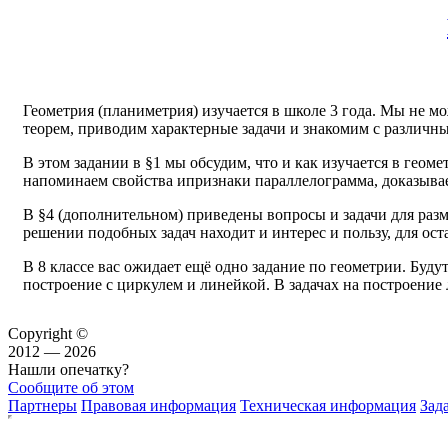
Геометрия (планиметрия) изучается в школе 3 года. Мы не м
теорем, приводим характерные задачи и знакомим с различн
В этом задании в §1 мы обсудим, что и как изучается в геом
напоминаем свойства ипризнаки параллелограмма, доказывае
В §4 (дополнительном) приведены вопросы и задачи для раз
решении подобных задач находит и интерес и пользу, для ост
В 8 классе вас ожидает ещё одно задание по геометрии. Будут
построение с циркулем и линейкой. В задачах на построение 
Copyright ©
2012 — 2026
Нашли опечатку?
Сообщите об этом
Партнеры
Правовая информация
Техническая информация
Зад