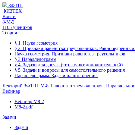
ЗФТШ
ФИЗТЕХ
Войти
8-М-2
1165 учеников
Теория
§ 1. Наука геометрия
§ 2. Признаки равенства треугольников. Равнобедренный
Наука геометрия. Признаки равенства треугольников.
§ 3 Параллелограмм
§ 4. Задачи для досуга (этот пункт дополнительный)
§ 5. Задачи и вопросы для самостоятельного решения
Параллелограмм. Задачи на построение.
Лекторий ЗФТШ. М-8. Равенство треугольников. Параллельност
Вебинар
Вебинар М8-2
М8-2.pdf
Задачи
Задачи