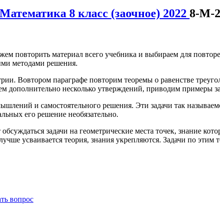
Математика 8 класс (заочное) 2022
8-М-
ожем повторить материал всего учебника и выбираем для повтор
ыми методами решения.
етрии. Вовтором параграфе повторим теоремы о равенстве треуго
м дополнительно несколько утверждений, приводим примеры зад
мышлений и самостоятельного решения. Эти задачи так называем
альных его решение необязательно.
 обсуждаться задачи на геометрические места точек, знание кото
лучше усваивается теория, знания укрепляются. Задачи по этим 
ать вопрос