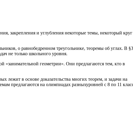
2
ения, закрепления и углубления некоторые темы, некоторый круг
льников, о равнобедренном треугольнике, теоремы об углах. В §
ач не только школьного уровня.
ой «занимательной геометрии». Они предлагаются тем, кто в
рых лежит в основе доказательства многих теорем, и задачи на
темам предлагаются на олимпиадах разныхуровней с 8 по 11 класс