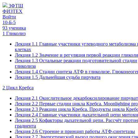
ЗФТШ
ФИЗТЕХ
Войти
10-Б-5
93 ученика
1 Гликолиз
Лекция 1.1 Главные участники углеводного метаболизма 
клетках
Лекция 1.2 Значение и регуляция первой реакции гликоли
Лекция 1.3 Остальные реакции подготовительной стадии
гликолиза
Лекция 1.4 Стадии синтеза АТФ в гликолизе. Глюконеоге
Лекция 1.5 Дальнейшая судьба пирувата
2 Цикл Кребса
Лекция 2.1 Окислительное декарбоксилирование пируват
Лекция 2.2 Первые стадии цикла Кребса. Moonlighting prot
Лекция 2.3 Реакции цикла Кребса. Продукты цикла Креб
Лекция 2.4 Главные участники дыхательной цепи митох
Лекция 2.5 Кофакторы дыхательной цепи. Рассчёт прото
градиента
Лекция 2.6 Строение и принцип работы АТФ-синтетазы
Лекция 2.7 Энергетический выход полного окисления гл