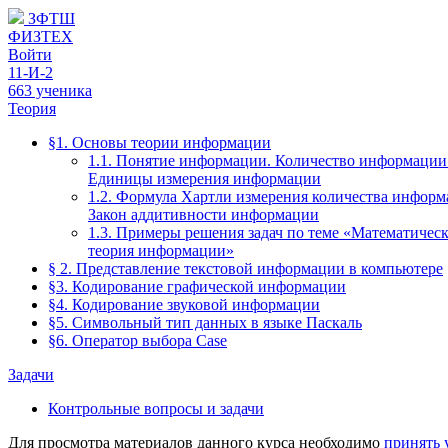
ЗФТШ
ФИЗТЕХ
Войти
11-И-2
663 ученика
Теория
§1. Основы теории информации
1.1. Понятие информации. Количество информации
Единицы измерения информации
1.2. Формула Хартли измерения количества информ
Закон аддитивности информации
1.3. Примеры решения задач по теме «Математическ
теория информации»
§ 2. Представление текстовой информации в компьютере
§3. Кодирование графической информации
§4. Кодирование звуковой информации
§5. Символьный тип данных в языке Паскаль
§6. Оператор выбора Case
Задачи
Контрольные вопросы и задачи
Для просмотра материалов данного курса необходимо
принять 