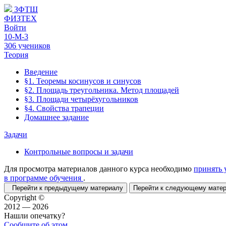
ЗФТШ
ФИЗТЕХ
Войти
10-М-3
306 учеников
Теория
Введение
§1. Теоремы косинусов и синусов
§2. Площадь треугольника. Метод площадей
§3. Площади четырёхугольников
§4. Свойства трапеции
Домашнее задание
Задачи
Контрольные вопросы и задачи
Для просмотра материалов данного курса необходимо
принять 
в программе обучения
.
Перейти к предыдущему материалу
Перейти к следующему мат
Copyright ©
2012 — 2026
Нашли опечатку?
Сообщите об этом