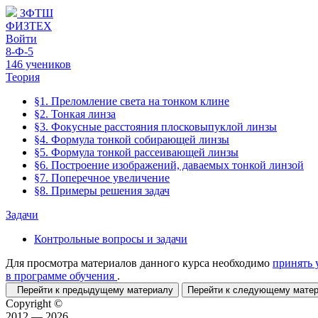
ЗФТШ
ФИЗТЕХ
Войти
8-Ф-5
146 учеников
Теория
§1. Преломление света на тонком клине
§2. Тонкая линза
§3. Фокусные расстояния плосковыпуклой линзы
§4. Формула тонкой собирающей линзы
§5. Формула тонкой рассеивающей линзы
§6. Построение изображений, даваемых тонкой линзой
§7. Поперечное увеличение
§8. Примеры решения задач
Задачи
Контрольные вопросы и задачи
Для просмотра материалов данного курса необходимо
принять 
в программе обучения
.
Перейти к предыдущему материалу
Перейти к следующему мат
Copyright ©
2012 — 2026