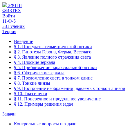
ЗФТШ
ФИЗТЕХ
Войти
11-Ф-5
331 ученик
Теория
Введение
§ 1. Постулаты геометрической оптики
§ 2. Гипотезы Герона, Ферма, Веселаго
§ 3. Явление полного отражения света
§ 4. Плоские зеркала
§ 5. Приближение параксиальной оптики
§ 6. Сферические зеркала
§ 7. Преломление света в тонком клине
§ 8. Тонкие линзы
§ 9. Построение изображений, даваемых тонкой линзой
§ 10. Глаз и очки
§ 11. Поперечное и продольное увеличение
§ 12. Примеры решения задач
Задачи
Контрольные вопросы и задачи