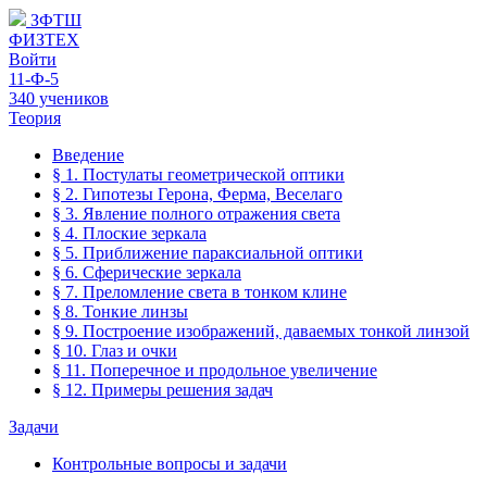
ЗФТШ
ФИЗТЕХ
Войти
11-Ф-5
340 учеников
Теория
Введение
§ 1. Постулаты геометрической оптики
§ 2. Гипотезы Герона, Ферма, Веселаго
§ 3. Явление полного отражения света
§ 4. Плоские зеркала
§ 5. Приближение параксиальной оптики
§ 6. Сферические зеркала
§ 7. Преломление света в тонком клине
§ 8. Тонкие линзы
§ 9. Построение изображений, даваемых тонкой линзой
§ 10. Глаз и очки
§ 11. Поперечное и продольное увеличение
§ 12. Примеры решения задач
Задачи
Контрольные вопросы и задачи